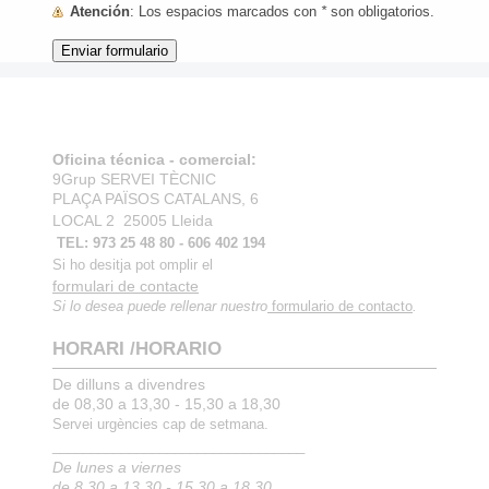
Atención
: Los espacios marcados con
*
son obligatorios.
Oficina técnica - comercial:
9Grup SERVEI TÈCNIC
PLAÇA PAÏSOS CATALANS, 6
LOCAL 2
25005 Lleida
TEL: 973 25 48 80 - 606 402 194
Si ho desitja pot omplir el
formulari de contacte
Si lo desea puede rellenar nuestro
formulario de contacto
.
HORARI /HORARIO
De dilluns a divendres
de 08,30 a 13,30 - 15,30 a 18,30
Servei urgències cap de setmana.
_________________________________
De lunes a viernes
de 8,30 a 13,30 - 15,30 a 18,30